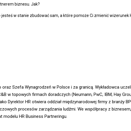
rtnerem biznesu. Jak?
 jesteś w stanie zbudować sam, a które pomoże Ci zmienić wizerunek H
go oraz Szefa Wynagrodzeń w Polsce i za granicą. Wykładowca ucz
ze C&B w topowych firmach doradczych (Neumann, PwC, IBM, Hay Gro
ako Dyrektor HR otwiera oddział międzynarodowej firmy z branży B
uczowych procesów zarządzania ludźmi. We współpracy z biznesem, j
nat modelu HR Business Partneringu.