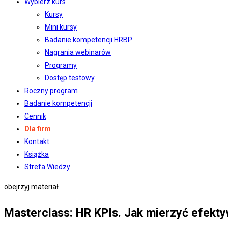
Wybierz kurs
Kursy
Mini kursy
Badanie kompetencji HRBP
Nagrania webinarów
Programy
Dostęp testowy
Roczny program
Badanie kompetencji
Cennik
Dla firm
Kontakt
Książka
Strefa Wiedzy
obejrzyj materiał
Masterclass: HR KPIs. Jak mierzyć efekt