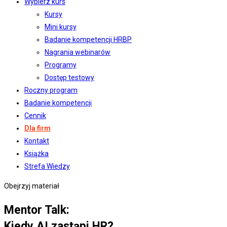
Wybierz kurs
Kursy
Mini kursy
Badanie kompetencji HRBP
Nagrania webinarów
Programy
Dostęp testowy
Roczny program
Badanie kompetencji
Cennik
Dla firm
Kontakt
Książka
Strefa Wiedzy
Obejrzyj materiał
Mentor Talk:
Kiedy AI zastąpi HR?