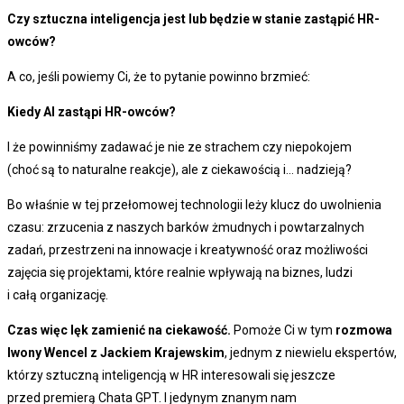
Czy sztuczna inteligencja jest lub będzie w stanie zastąpić HR-
owców?
A co, jeśli powiemy Ci, że to pytanie powinno brzmieć:
Kiedy AI zastąpi HR-owców?
I że powinniśmy zadawać je nie ze strachem czy niepokojem
(choć są to naturalne reakcje), ale z ciekawością i… nadzieją?
Bo właśnie w tej przełomowej technologii leży klucz do uwolnienia
czasu: zrzucenia z naszych barków żmudnych i powtarzalnych
zadań, przestrzeni na innowacje i kreatywność oraz możliwości
zajęcia się projektami, które realnie wpływają na biznes, ludzi
i całą organizację.
Czas więc lęk zamienić na ciekawość.
Pomoże Ci w tym
rozmowa
Iwony Wencel z Jackiem Krajewskim
, jednym z niewielu ekspertów,
którzy sztuczną inteligencją w HR interesowali się jeszcze
przed premierą Chata GPT. I jedynym znanym nam